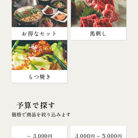
お得なセット
馬刺し
もつ焼き
予算で探す
価格で商品を絞り込みます
3,000
3,000
5,000
～
円
円 〜
円