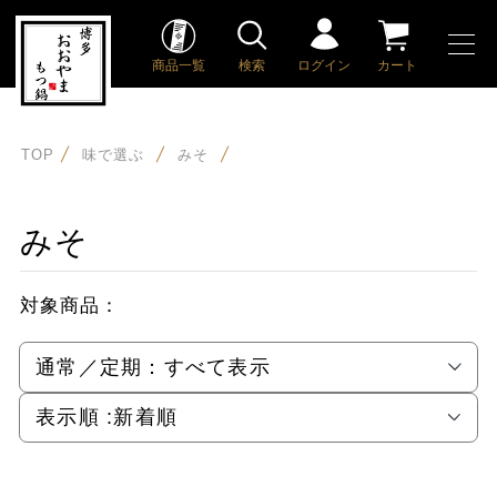
商品一覧
検索
ログイン
カート
TOP
味で選ぶ
みそ
みそ
対象商品：
通常／定期：
すべて表示
表示順 :
新着順