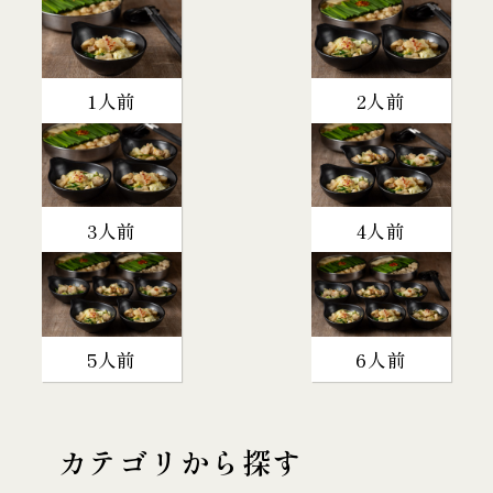
1人前
2人前
3人前
4人前
5人前
6人前
カテゴリから探す