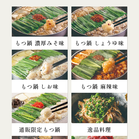
もつ鍋 濃厚みそ味
もつ鍋 しょうゆ味
もつ鍋 しお味
もつ鍋 麻辣味
通販限定もつ鍋
逸品料理