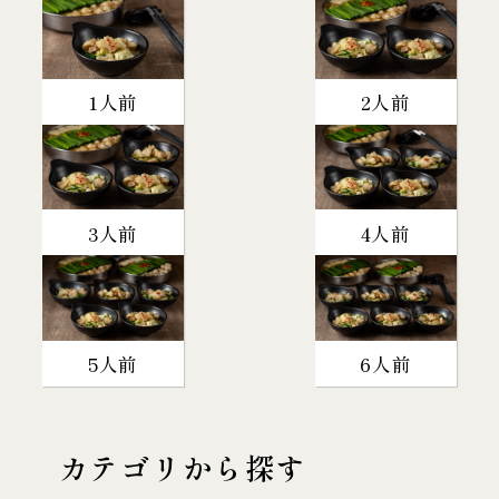
1人前
2人前
3人前
4人前
5人前
6人前
カテゴリから探す