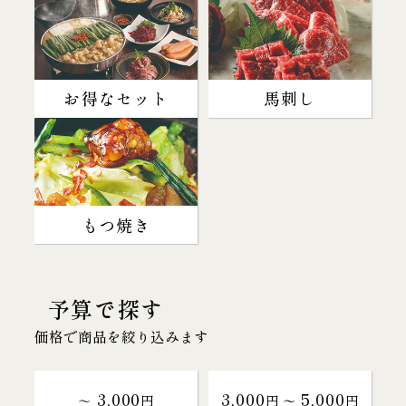
お得なセット
馬刺し
もつ焼き
予算で探す
価格で商品を絞り込みます
3,000
3,000
5,000
～
円
円 〜
円