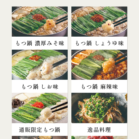
もつ鍋 濃厚みそ味
もつ鍋 しょうゆ味
もつ鍋 しお味
もつ鍋 麻辣味
通販限定もつ鍋
逸品料理