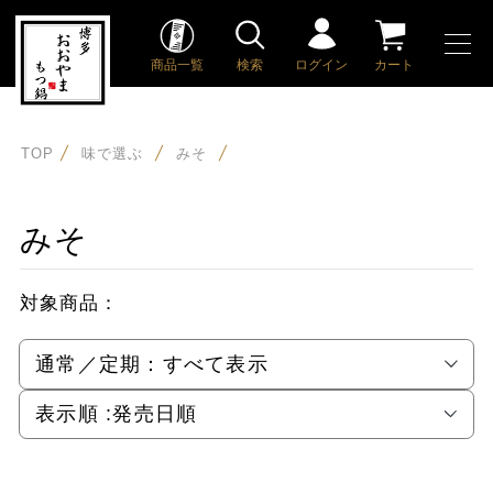
商品一覧
検索
ログイン
カート
TOP
味で選ぶ
みそ
みそ
対象商品：
通常／定期：
すべて表示
表示順 :
発売日順