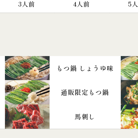
3人前
4人前
5
もつ鍋 しょうゆ味
通販限定もつ鍋
馬刺し