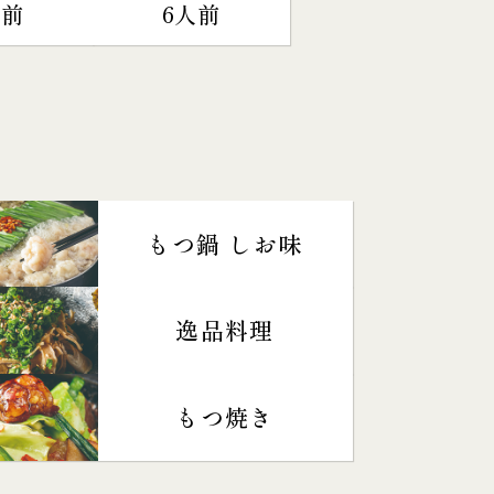
人前
6人前
もつ鍋 しお味
逸品料理
もつ焼き