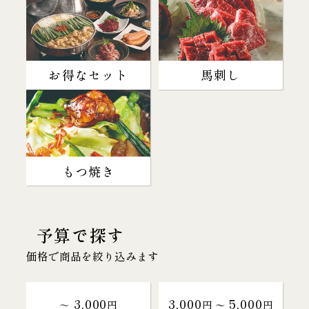
お得なセット
馬刺し
もつ焼き
予算で探す
価格で商品を絞り込みます
3,000
3,000
5,000
～
円
円 〜
円