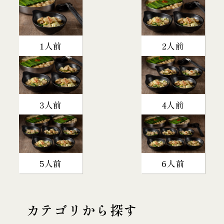
1人前
2人前
3人前
4人前
5人前
6人前
カテゴリから探す