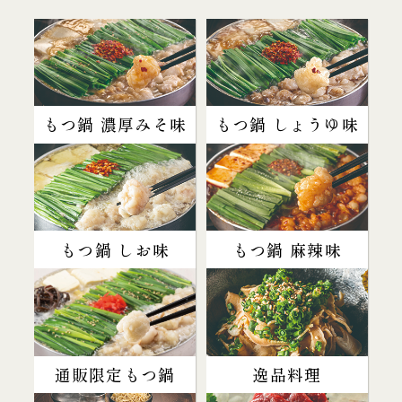
もつ鍋 濃厚みそ味
もつ鍋 しょうゆ味
もつ鍋 しお味
もつ鍋 麻辣味
通販限定もつ鍋
逸品料理