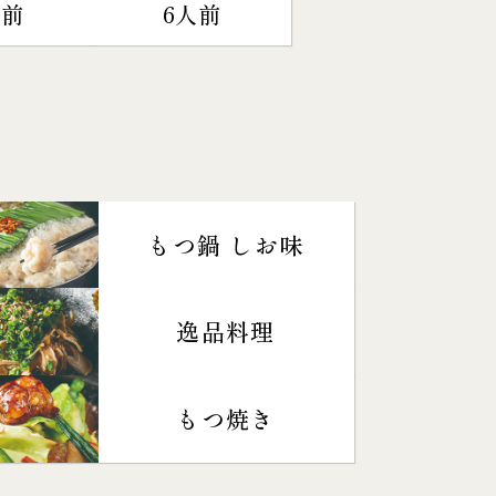
人前
6人前
もつ鍋 しお味
逸品料理
もつ焼き