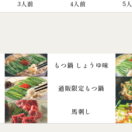
3人前
4人前
5
もつ鍋 しょうゆ味
通販限定もつ鍋
馬刺し