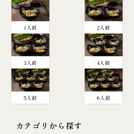
1人前
2人前
3人前
4人前
5人前
6人前
カテゴリから探す