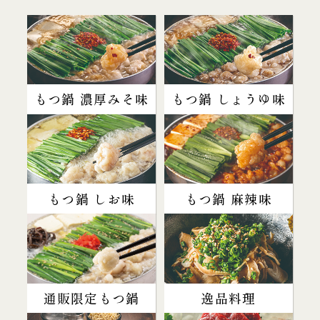
もつ鍋 濃厚みそ味
もつ鍋 しょうゆ味
もつ鍋 しお味
もつ鍋 麻辣味
通販限定もつ鍋
逸品料理