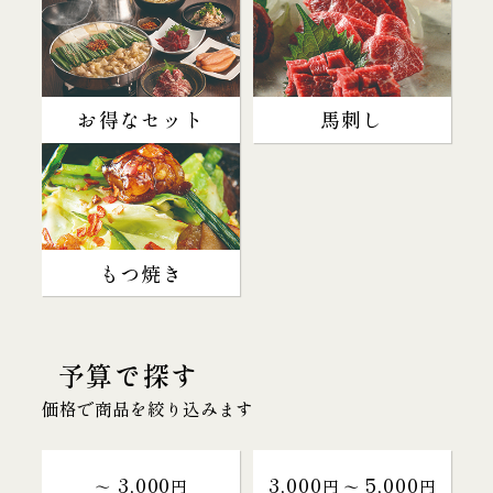
お得なセット
馬刺し
もつ焼き
予算で探す
価格で商品を絞り込みます
3,000
3,000
5,000
～
円
円 〜
円