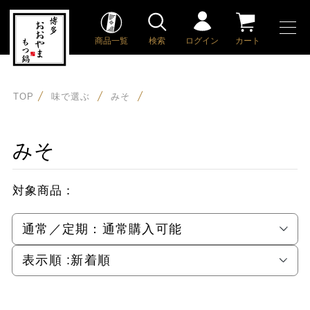
商品一覧
検索
ログイン
カート
TOP
味で選ぶ
みそ
みそ
対象商品：
通常／定期：
通常購入可能
表示順 :
新着順