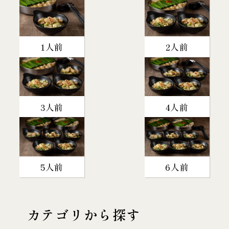
1人前
2人前
3人前
4人前
5人前
6人前
カテゴリから探す