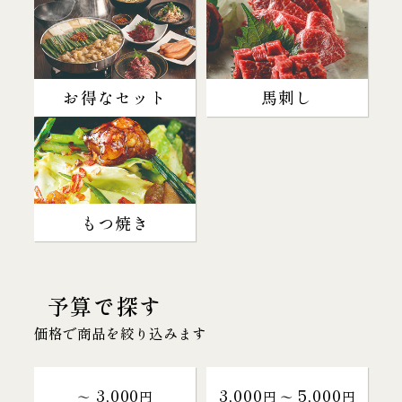
お得なセット
馬刺し
もつ焼き
予算で探す
価格で商品を絞り込みます
3,000
3,000
5,000
～
円
円 〜
円