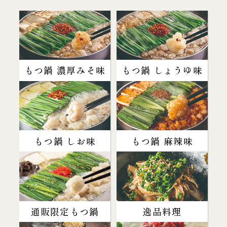
もつ鍋 濃厚みそ味
もつ鍋 しょうゆ味
もつ鍋 しお味
もつ鍋 麻辣味
通販限定もつ鍋
逸品料理