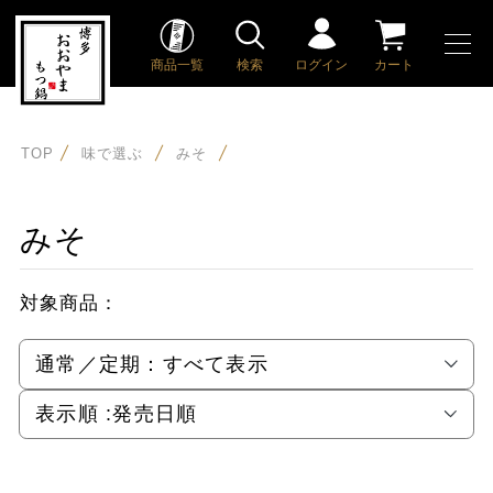
商品一覧
検索
ログイン
カート
TOP
味で選ぶ
みそ
みそ
対象商品：
通常／定期：
すべて表示
表示順 :
発売日順