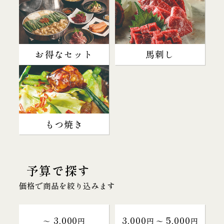
お得なセット
馬刺し
もつ焼き
予算で探す
価格で商品を絞り込みます
3,000
3,000
5,000
～
円
円 〜
円