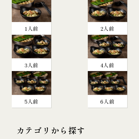
1人前
2人前
3人前
4人前
5人前
6人前
カテゴリから探す