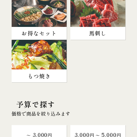
お得なセット
馬刺し
もつ焼き
予算で探す
価格で商品を絞り込みます
3,000
3,000
5,000
～
円
円 〜
円