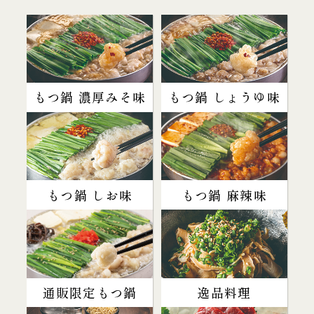
もつ鍋 濃厚みそ味
もつ鍋 しょうゆ味
もつ鍋 しお味
もつ鍋 麻辣味
通販限定もつ鍋
逸品料理