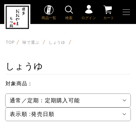
商品一覧
検索
ログイン
カート
TOP
味で選ぶ
しょうゆ
しょうゆ
対象商品：
通常／定期：
定期購入可能
表示順 :
発売日順