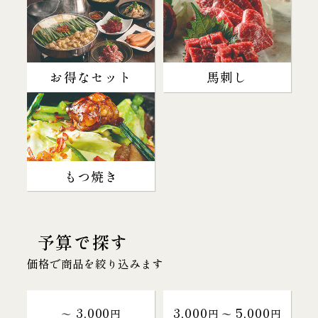
お得なセット
馬刺し
もつ焼き
予算で探す
価格で商品を絞り込みます
3,000
3,000
5,000
～
円
円 〜
円