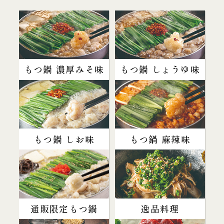
もつ鍋 濃厚みそ味
もつ鍋 しょうゆ味
もつ鍋 しお味
もつ鍋 麻辣味
通販限定もつ鍋
逸品料理