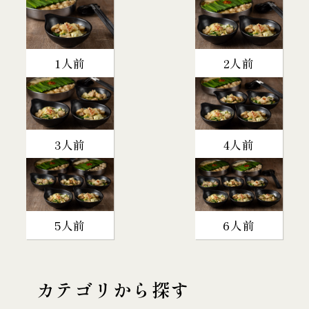
1人前
2人前
3人前
4人前
5人前
6人前
カテゴリから探す