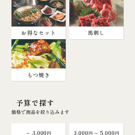
お得なセット
馬刺し
もつ焼き
予算で探す
価格で商品を絞り込みます
3,000
3,000
5,000
～
円
円 〜
円