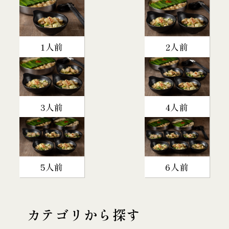
1人前
2人前
3人前
4人前
5人前
6人前
カテゴリから探す