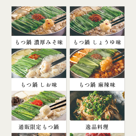
もつ鍋 濃厚みそ味
もつ鍋 しょうゆ味
もつ鍋 しお味
もつ鍋 麻辣味
通販限定もつ鍋
逸品料理