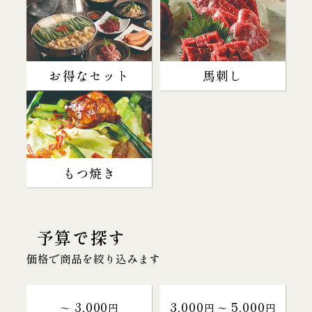
お得なセット
馬刺し
もつ焼き
予算で探す
価格で商品を絞り込みます
3,000
3,000
5,000
～
円
円 〜
円