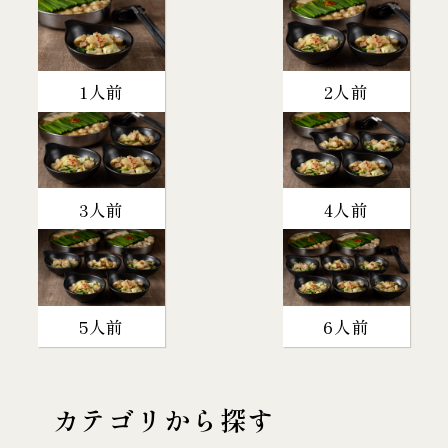
1人前
2人前
3人前
4人前
5人前
6人前
カテゴリから探す