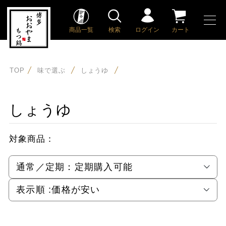
商品一覧
検索
ログイン
カート
TOP
味で選ぶ
しょうゆ
しょうゆ
対象商品：
通常／定期：
定期購入可能
表示順 :
価格が安い