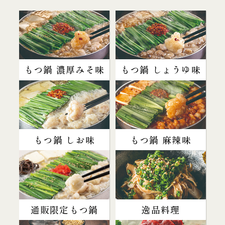
もつ鍋 濃厚みそ味
もつ鍋 しょうゆ味
もつ鍋 しお味
もつ鍋 麻辣味
通販限定もつ鍋
逸品料理