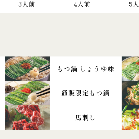
3人前
4人前
5
もつ鍋 しょうゆ味
通販限定もつ鍋
馬刺し