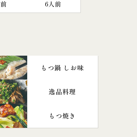
人前
6人前
もつ鍋 しお味
逸品料理
もつ焼き