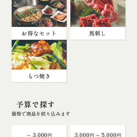
お得なセット
馬刺し
もつ焼き
予算で探す
価格で商品を絞り込みます
3,000
3,000
5,000
～
円
円 〜
円