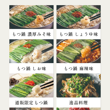
もつ鍋 濃厚みそ味
もつ鍋 しょうゆ味
もつ鍋 しお味
もつ鍋 麻辣味
通販限定もつ鍋
逸品料理