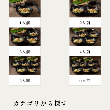
1人前
2人前
3人前
4人前
5人前
6人前
カテゴリから探す