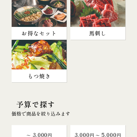
お得なセット
馬刺し
もつ焼き
予算で探す
価格で商品を絞り込みます
3,000
3,000
5,000
～
円
円 〜
円