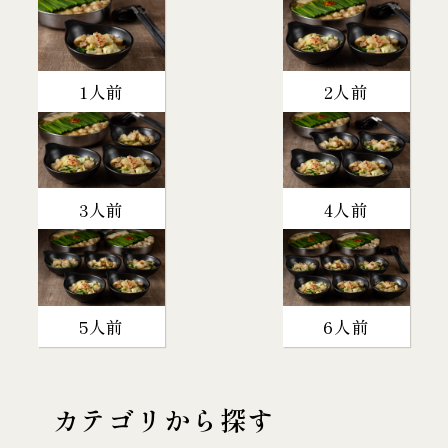
1人前
2人前
3人前
4人前
5人前
6人前
カテゴリから探す