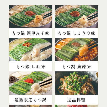
もつ鍋 濃厚みそ味
もつ鍋 しょうゆ味
もつ鍋 しお味
もつ鍋 麻辣味
通販限定もつ鍋
逸品料理