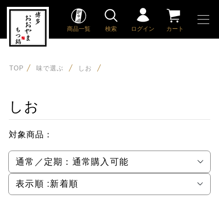
商品一覧
検索
ログイン
カート
TOP
味で選ぶ
しお
しお
対象商品：
通常／定期：
通常購入可能
表示順 :
新着順