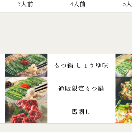
3人前
4人前
5
もつ鍋 しょうゆ味
通販限定もつ鍋
馬刺し