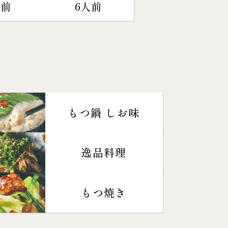
人前
6人前
もつ鍋 しお味
逸品料理
もつ焼き