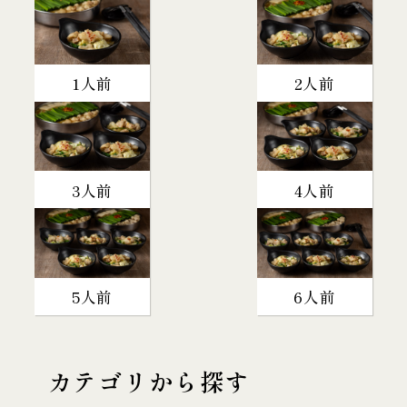
1人前
2人前
3人前
4人前
5人前
6人前
カテゴリから探す