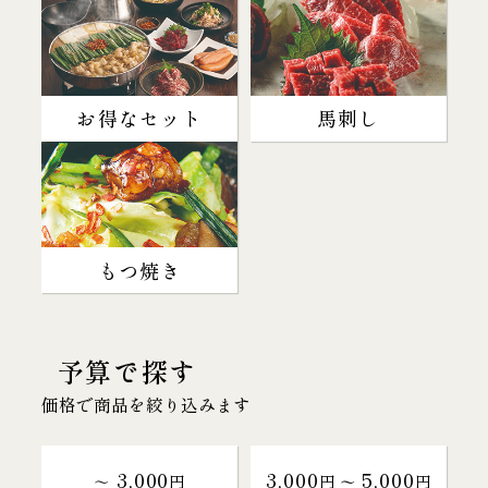
お得なセット
馬刺し
もつ焼き
予算で探す
価格で商品を絞り込みます
3,000
3,000
5,000
～
円
円 〜
円