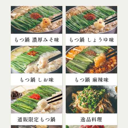
もつ鍋 濃厚みそ味
もつ鍋 しょうゆ味
もつ鍋 しお味
もつ鍋 麻辣味
通販限定もつ鍋
逸品料理