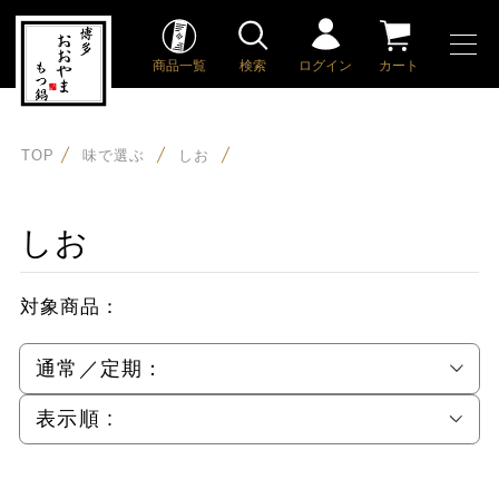
商品一覧
検索
ログイン
カート
TOP
味で選ぶ
しお
しお
対象商品：
通常／定期：
表示順 :