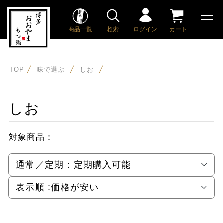
商品一覧
検索
ログイン
カート
TOP
味で選ぶ
しお
しお
対象商品：
通常／定期：
定期購入可能
表示順 :
価格が安い