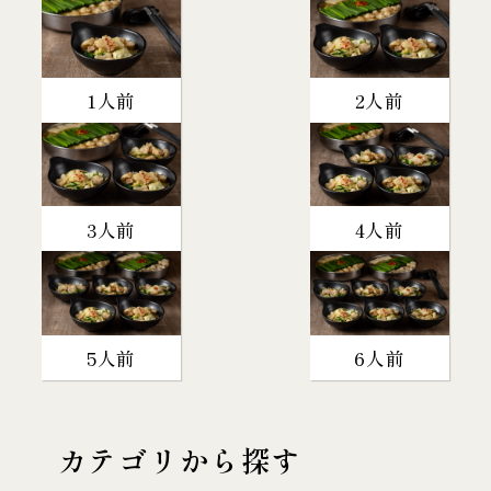
1人前
2人前
3人前
4人前
5人前
6人前
カテゴリから探す