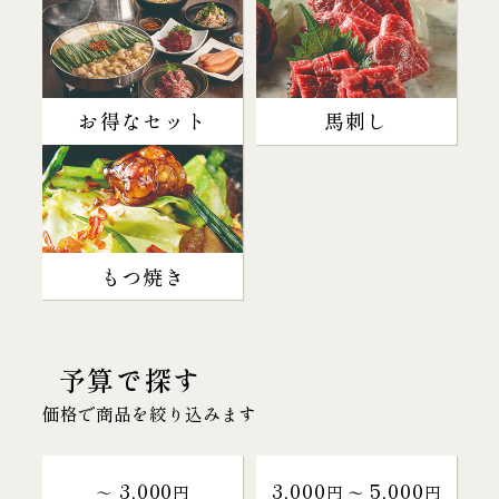
お得なセット
馬刺し
もつ焼き
予算で探す
価格で商品を絞り込みます
3,000
3,000
5,000
～
円
円 〜
円