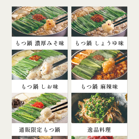
もつ鍋 濃厚みそ味
もつ鍋 しょうゆ味
もつ鍋 しお味
もつ鍋 麻辣味
通販限定もつ鍋
逸品料理