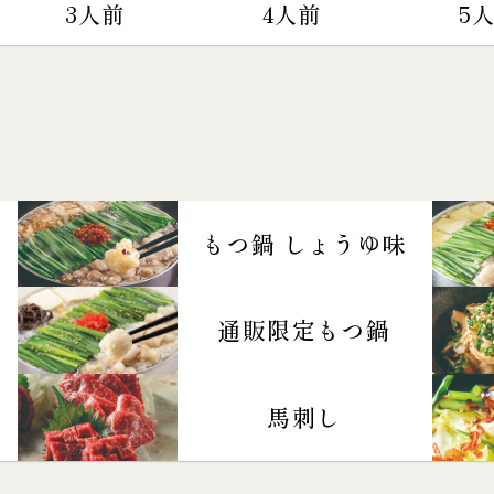
3人前
4人前
5
もつ鍋 しょうゆ味
通販限定もつ鍋
馬刺し