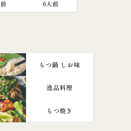
人前
6人前
もつ鍋 しお味
逸品料理
もつ焼き