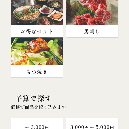
お得なセット
馬刺し
もつ焼き
予算で探す
価格で商品を絞り込みます
3,000
3,000
5,000
～
円
円 〜
円