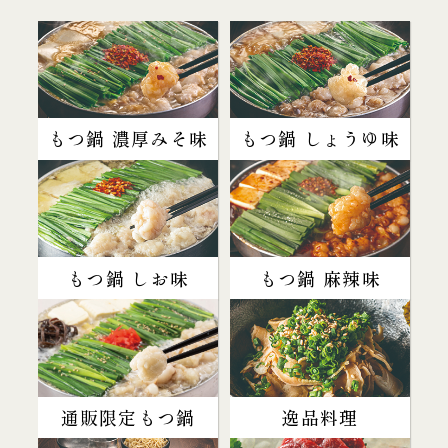
もつ鍋 濃厚みそ味
もつ鍋 しょうゆ味
もつ鍋 しお味
もつ鍋 麻辣味
通販限定もつ鍋
逸品料理