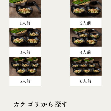
1人前
2人前
3人前
4人前
5人前
6人前
カテゴリから探す