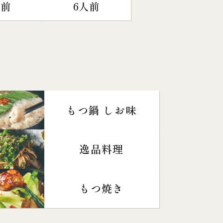
人前
6人前
もつ鍋 しお味
逸品料理
もつ焼き