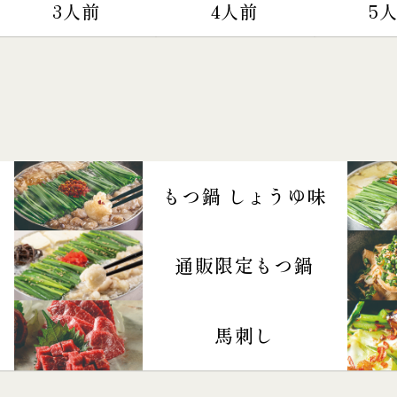
3人前
4人前
5
もつ鍋 しょうゆ味
通販限定もつ鍋
馬刺し