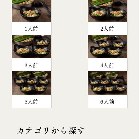
1人前
2人前
3人前
4人前
5人前
6人前
カテゴリから探す