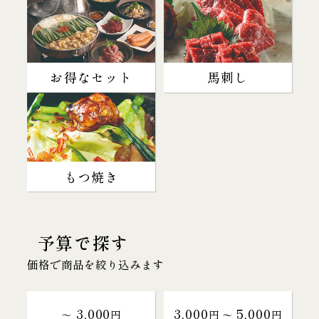
お得なセット
馬刺し
もつ焼き
予算で探す
価格で商品を絞り込みます
3,000
3,000
5,000
～
円
円 〜
円