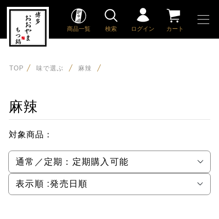
商品一覧
検索
ログイン
カート
TOP
味で選ぶ
麻辣
麻辣
対象商品：
通常／定期：
定期購入可能
表示順 :
発売日順