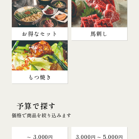
お得なセット
馬刺し
もつ焼き
予算で探す
価格で商品を絞り込みます
3,000
3,000
5,000
～
円
円 〜
円