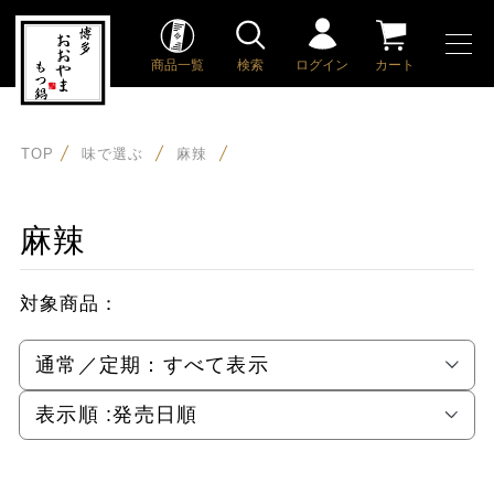
商品一覧
検索
ログイン
カート
TOP
味で選ぶ
麻辣
麻辣
対象商品：
通常／定期：
すべて表示
表示順 :
発売日順