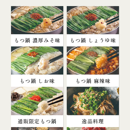
もつ鍋 濃厚みそ味
もつ鍋 しょうゆ味
もつ鍋 しお味
もつ鍋 麻辣味
通販限定もつ鍋
逸品料理