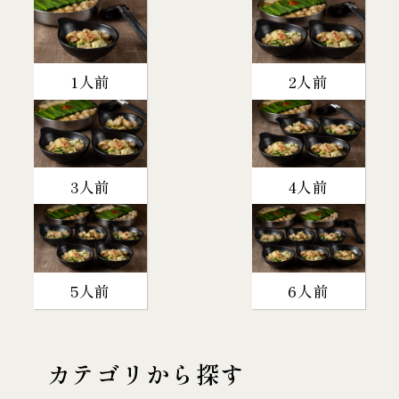
1人前
2人前
3人前
4人前
5人前
6人前
カテゴリから探す