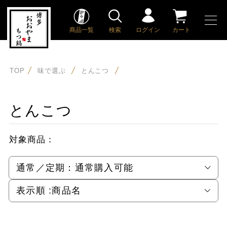
商品一覧
検索
ログイン
カート
TOP
味で選ぶ
とんこつ
とんこつ
対象商品：
通常／定期：
通常購入可能
表示順 :
商品名