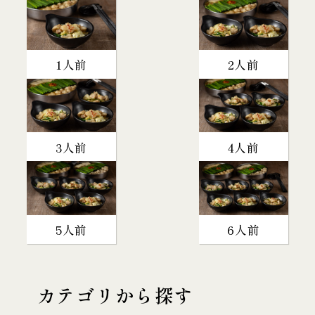
1人前
2人前
3人前
4人前
5人前
6人前
カテゴリから探す