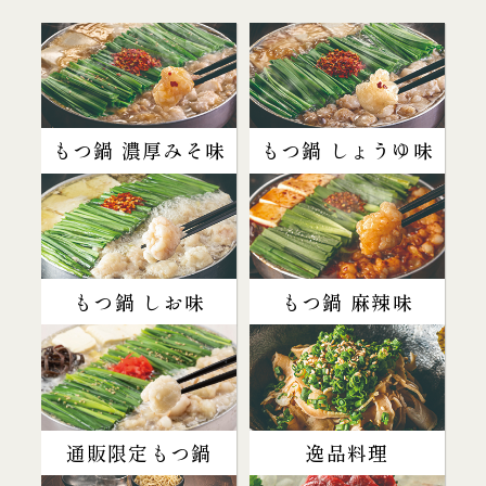
もつ鍋 濃厚みそ味
もつ鍋 しょうゆ味
もつ鍋 しお味
もつ鍋 麻辣味
通販限定もつ鍋
逸品料理