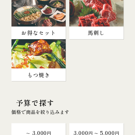
お得なセット
馬刺し
もつ焼き
予算で探す
価格で商品を絞り込みます
3,000
3,000
5,000
～
円
円 〜
円