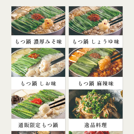
もつ鍋 濃厚みそ味
もつ鍋 しょうゆ味
もつ鍋 しお味
もつ鍋 麻辣味
通販限定もつ鍋
逸品料理