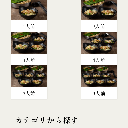
1人前
2人前
3人前
4人前
5人前
6人前
カテゴリから探す