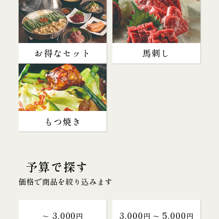
お得なセット
馬刺し
もつ焼き
予算で探す
価格で商品を絞り込みます
3,000
3,000
5,000
～
円
円 〜
円