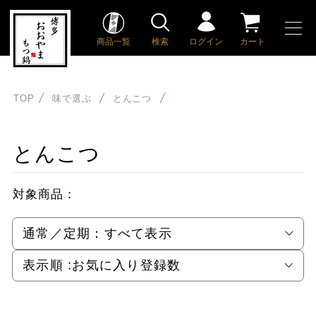
商品一覧
検索
ログイン
カート
TOP
味で選ぶ
とんこつ
とんこつ
対象商品：
通常／定期：
すべて表示
表示順 :
お気に入り登録数