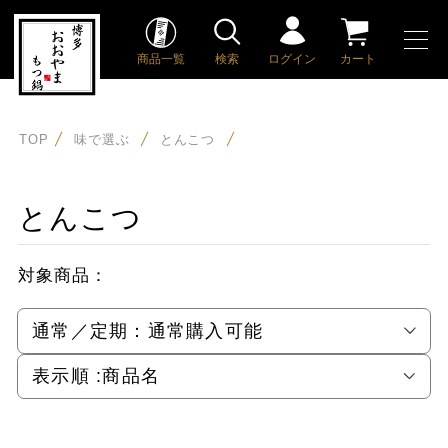
商品一覧
検索
ログイン
カート
TOP
味で選ぶ
とんこつ
とんこつ
対象商品：
通常／定期：
通常購入可能
表示順 :
商品名