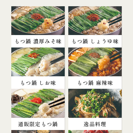
もつ鍋 濃厚みそ味
もつ鍋 しょうゆ味
もつ鍋 しお味
もつ鍋 麻辣味
通販限定もつ鍋
逸品料理