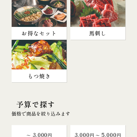
お得なセット
馬刺し
もつ焼き
予算で探す
価格で商品を絞り込みます
3,000
3,000
5,000
～
円
円 〜
円