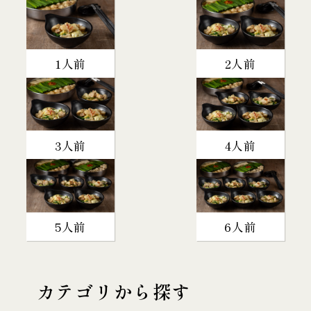
1人前
2人前
3人前
4人前
5人前
6人前
カテゴリから探す