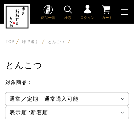
商品一覧
検索
ログイン
カート
TOP
味で選ぶ
とんこつ
とんこつ
対象商品：
通常／定期：
通常購入可能
表示順 :
新着順