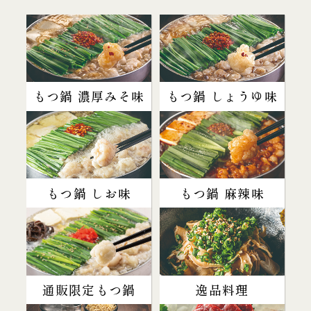
もつ鍋 濃厚みそ味
もつ鍋 しょうゆ味
もつ鍋 しお味
もつ鍋 麻辣味
通販限定もつ鍋
逸品料理