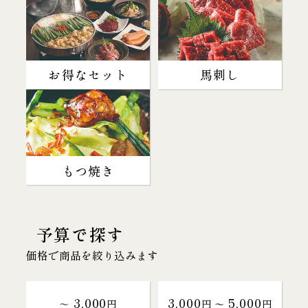
お得なセット
馬刺し
もつ焼き
予算で探す
価格で商品を絞り込みます
3,000
3,000
5,000
～
円
円 〜
円