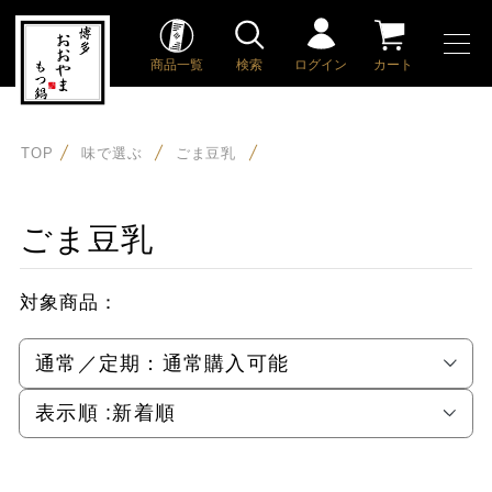
商品一覧
検索
ログイン
カート
TOP
味で選ぶ
ごま豆乳
ごま豆乳
対象商品：
通常／定期：
通常購入可能
表示順 :
新着順