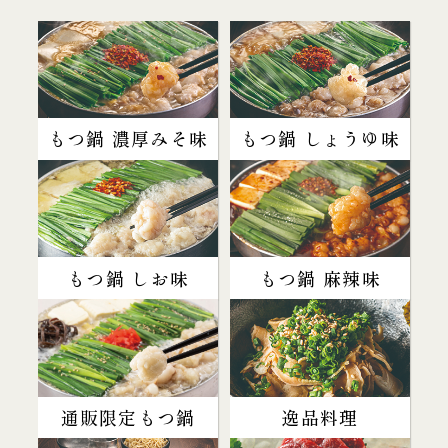
もつ鍋 濃厚みそ味
もつ鍋 しょうゆ味
もつ鍋 しお味
もつ鍋 麻辣味
通販限定もつ鍋
逸品料理