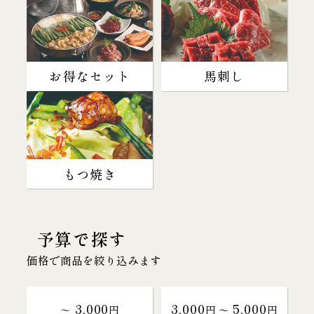
お得なセット
馬刺し
もつ焼き
予算で探す
価格で商品を絞り込みます
3,000
3,000
5,000
～
円
円 〜
円