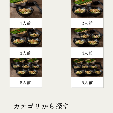
1人前
2人前
3人前
4人前
5人前
6人前
カテゴリから探す