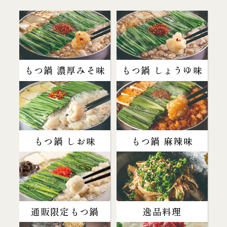
もつ鍋 濃厚みそ味
もつ鍋 しょうゆ味
もつ鍋 しお味
もつ鍋 麻辣味
通販限定もつ鍋
逸品料理