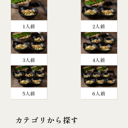
1人前
2人前
3人前
4人前
5人前
6人前
カテゴリから探す