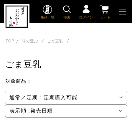
商品一覧
検索
ログイン
カート
TOP
味で選ぶ
ごま豆乳
ごま豆乳
対象商品：
通常／定期：
定期購入可能
表示順 :
発売日順