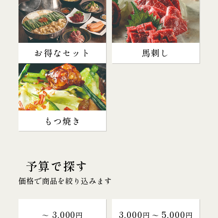
お得なセット
馬刺し
もつ焼き
予算で探す
価格で商品を絞り込みます
3,000
3,000
5,000
～
円
円 〜
円