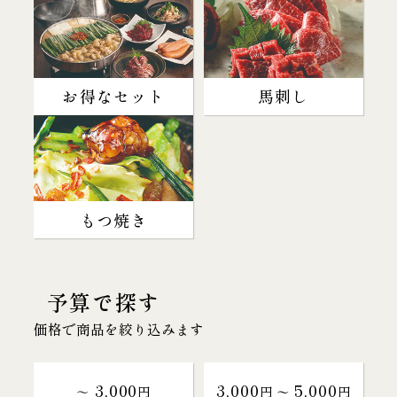
お得なセット
馬刺し
もつ焼き
予算で探す
価格で商品を絞り込みます
3,000
3,000
5,000
～
円
円 〜
円