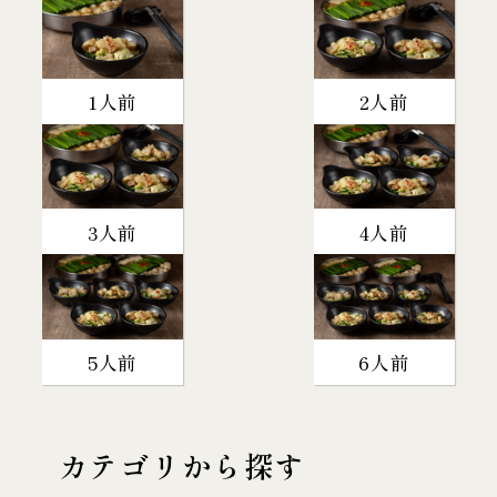
1人前
2人前
3人前
4人前
5人前
6人前
カテゴリから探す