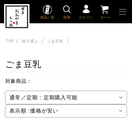
商品一覧
検索
ログイン
カート
TOP
味で選ぶ
ごま豆乳
ごま豆乳
対象商品：
通常／定期：
定期購入可能
表示順 :
価格が安い