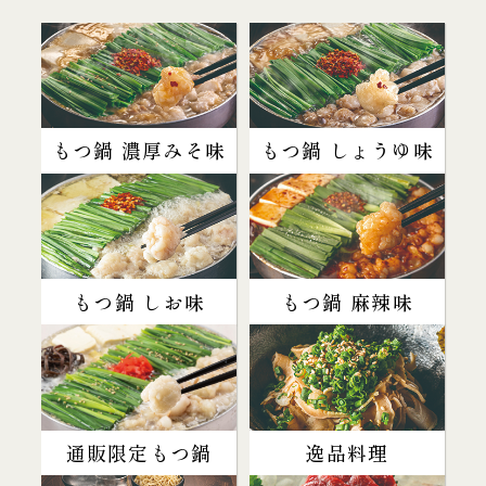
もつ鍋 濃厚みそ味
もつ鍋 しょうゆ味
もつ鍋 しお味
もつ鍋 麻辣味
通販限定もつ鍋
逸品料理