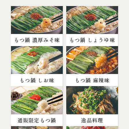
もつ鍋 濃厚みそ味
もつ鍋 しょうゆ味
もつ鍋 しお味
もつ鍋 麻辣味
通販限定もつ鍋
逸品料理