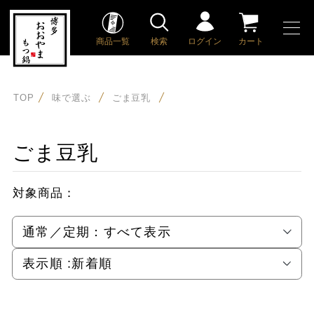
商品一覧
検索
ログイン
カート
TOP
味で選ぶ
ごま豆乳
ごま豆乳
対象商品：
通常／定期：
すべて表示
表示順 :
新着順