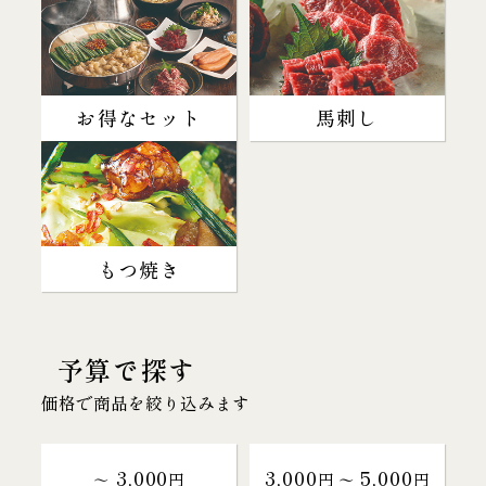
お得なセット
馬刺し
もつ焼き
予算で探す
価格で商品を絞り込みます
3,000
3,000
5,000
～
円
円 〜
円