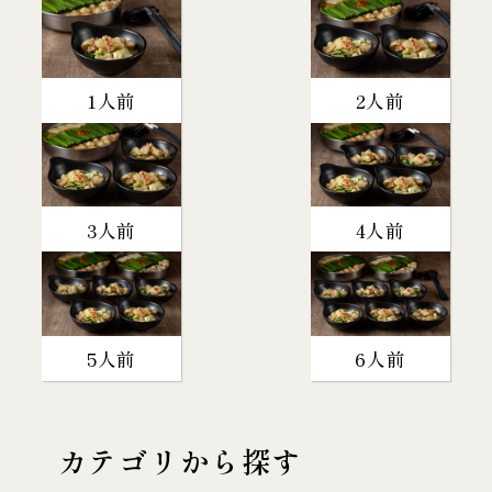
1人前
2人前
3人前
4人前
5人前
6人前
カテゴリから探す