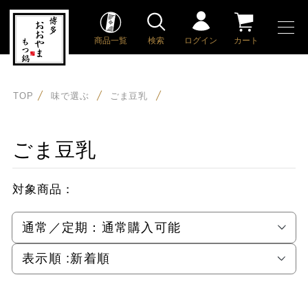
商品一覧
検索
ログイン
カート
TOP
味で選ぶ
ごま豆乳
ごま豆乳
対象商品：
通常／定期：
通常購入可能
表示順 :
新着順