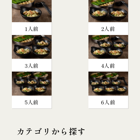
1人前
2人前
3人前
4人前
5人前
6人前
カテゴリから探す