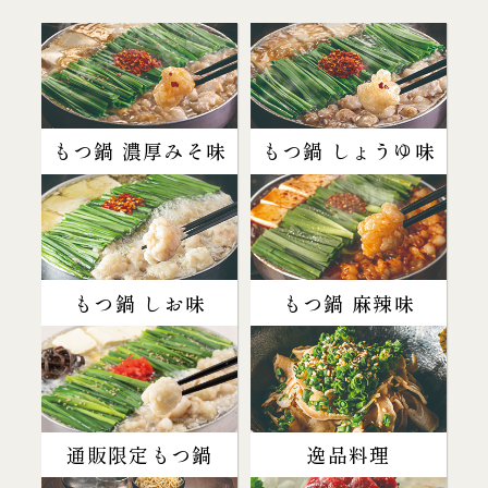
もつ鍋 濃厚みそ味
もつ鍋 しょうゆ味
もつ鍋 しお味
もつ鍋 麻辣味
通販限定もつ鍋
逸品料理