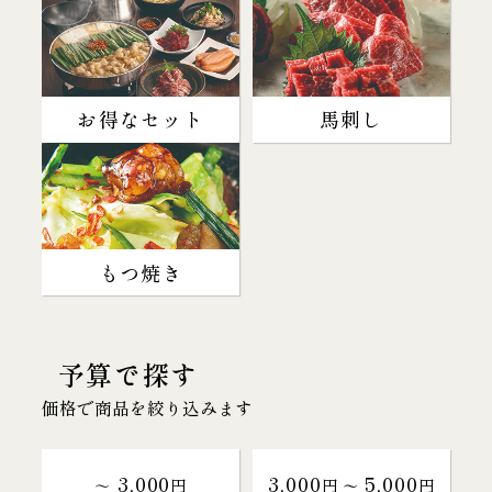
お得なセット
馬刺し
もつ焼き
予算で探す
価格で商品を絞り込みます
3,000
3,000
5,000
～
円
円 〜
円