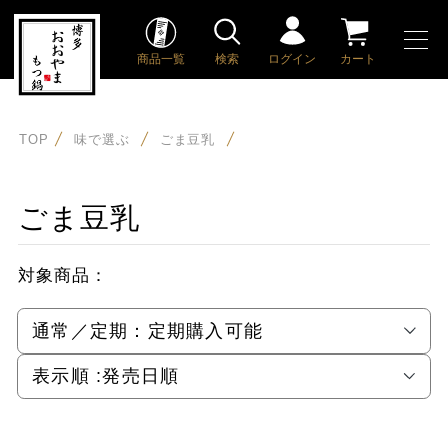
商品一覧
検索
ログイン
カート
TOP
味で選ぶ
ごま豆乳
ごま豆乳
対象商品：
通常／定期：
定期購入可能
表示順 :
発売日順