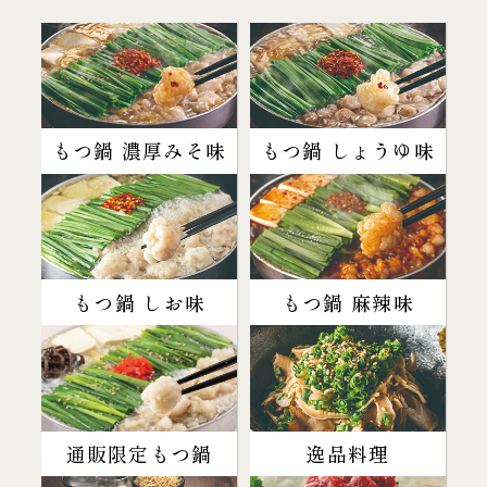
もつ鍋 濃厚みそ味
もつ鍋 しょうゆ味
もつ鍋 しお味
もつ鍋 麻辣味
通販限定もつ鍋
逸品料理