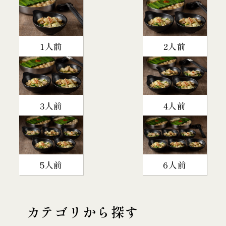
1人前
2人前
3人前
4人前
5人前
6人前
カテゴリから探す