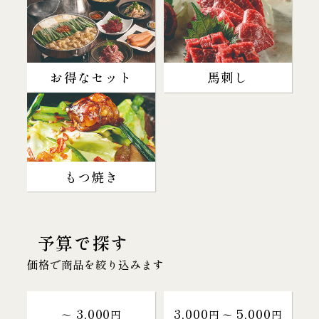
お得なセット
馬刺し
もつ焼き
予算で探す
価格で商品を絞り込みます
3,000
3,000
5,000
～
円
円 〜
円