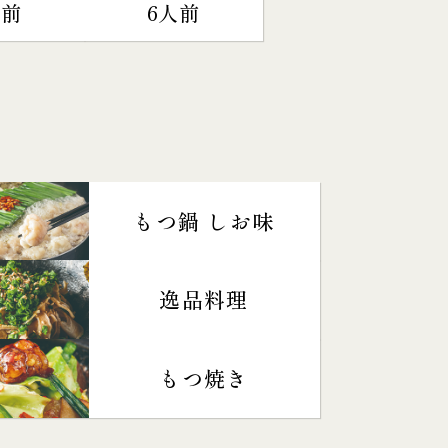
人前
6人前
もつ鍋 しお味
逸品料理
もつ焼き