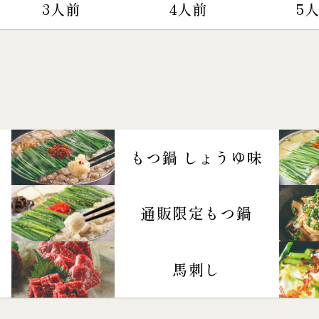
3人前
4人前
5
もつ鍋 しょうゆ味
通販限定もつ鍋
馬刺し