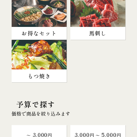
お得なセット
馬刺し
もつ焼き
予算で探す
価格で商品を絞り込みます
3,000
3,000
5,000
～
円
円 〜
円