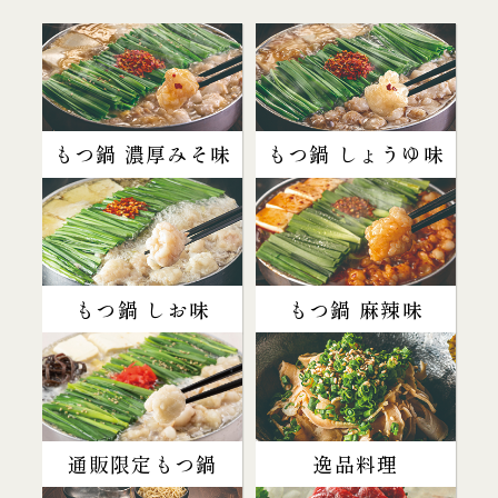
もつ鍋 濃厚みそ味
もつ鍋 しょうゆ味
もつ鍋 しお味
もつ鍋 麻辣味
通販限定もつ鍋
逸品料理