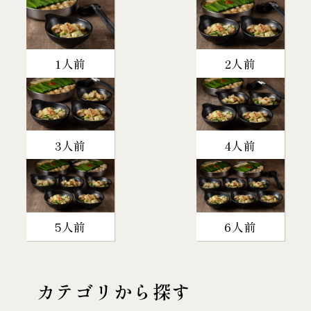
1人前
2人前
3人前
4人前
5人前
6人前
カテゴリから探す