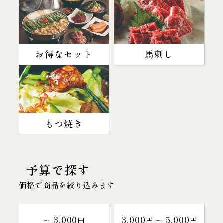
お得なセット
馬刺し
もつ焼き
予算で探す
価格で商品を絞り込みます
3,000
3,000
5,000
～
円
円 〜
円