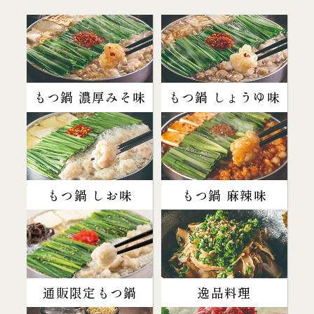
もつ鍋 濃厚みそ味
もつ鍋 しょうゆ味
もつ鍋 しお味
もつ鍋 麻辣味
通販限定もつ鍋
逸品料理