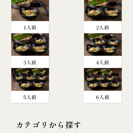
1人前
2人前
3人前
4人前
5人前
6人前
カテゴリから探す