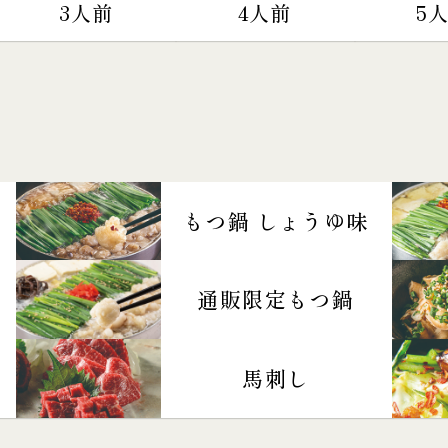
3人前
4人前
5
もつ鍋 しょうゆ味
通販限定もつ鍋
馬刺し