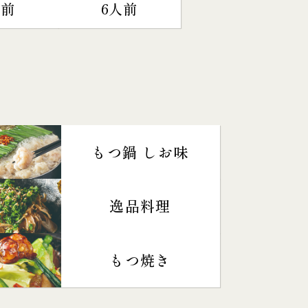
人前
6人前
もつ鍋 しお味
逸品料理
もつ焼き