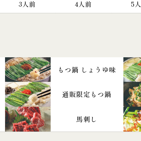
3人前
4人前
5
もつ鍋 しょうゆ味
通販限定もつ鍋
馬刺し