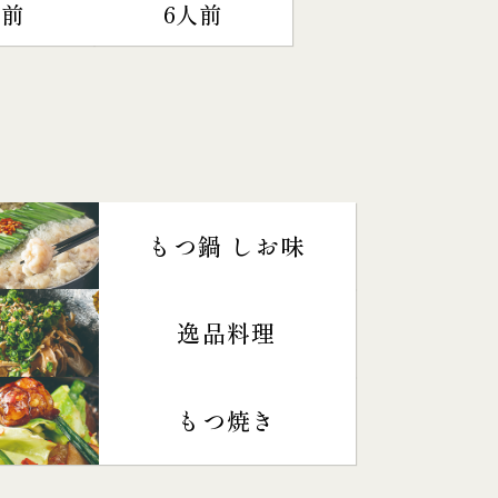
人前
6人前
もつ鍋 しお味
逸品料理
もつ焼き