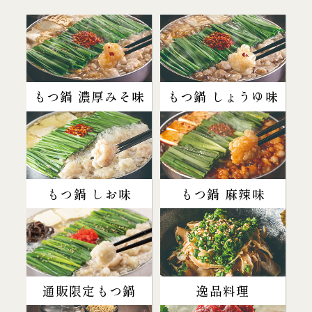
もつ鍋 濃厚みそ味
もつ鍋 しょうゆ味
もつ鍋 しお味
もつ鍋 麻辣味
通販限定もつ鍋
逸品料理