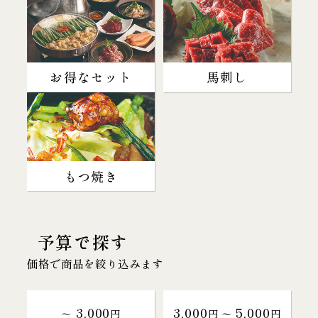
お得なセット
馬刺し
もつ焼き
予算で探す
価格で商品を絞り込みます
3,000
3,000
5,000
～
円
円 〜
円