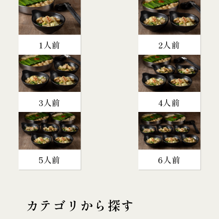
1人前
2人前
3人前
4人前
5人前
6人前
カテゴリから探す