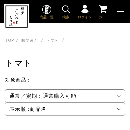
商品一覧
検索
ログイン
カート
TOP
味で選ぶ
トマト
トマト
対象商品：
通常／定期：
通常購入可能
表示順 :
商品名