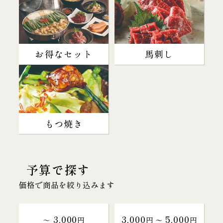
お得なセット
馬刺し
もつ焼き
予算で探す
価格で商品を絞り込みます
3,000
3,000
5,000
～
円
円 〜
円