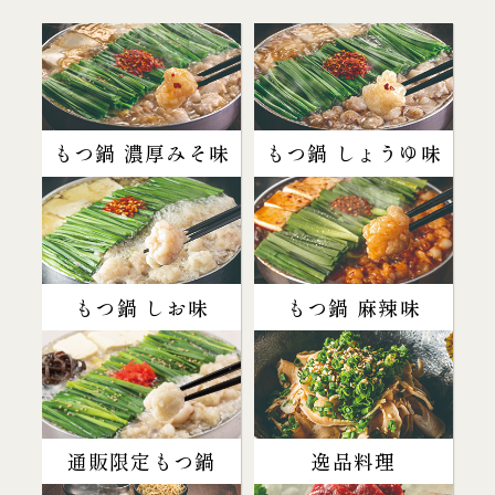
もつ鍋 濃厚みそ味
もつ鍋 しょうゆ味
もつ鍋 しお味
もつ鍋 麻辣味
通販限定もつ鍋
逸品料理