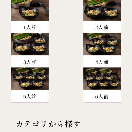
1人前
2人前
3人前
4人前
5人前
6人前
カテゴリから探す