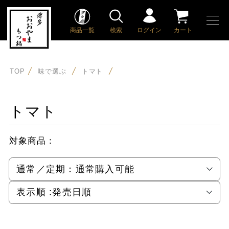
商品一覧
検索
ログイン
カート
TOP
味で選ぶ
トマト
トマト
対象商品：
通常／定期：
通常購入可能
表示順 :
発売日順