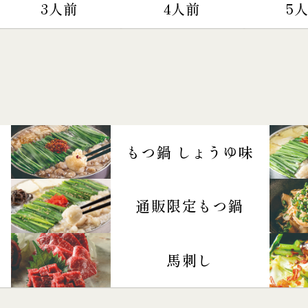
3人前
4人前
5
もつ鍋 しょうゆ味
通販限定もつ鍋
馬刺し