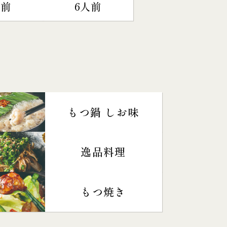
人前
6人前
もつ鍋 しお味
逸品料理
もつ焼き