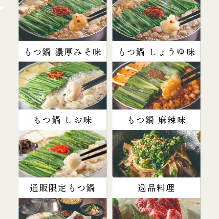
もつ鍋 濃厚みそ味
もつ鍋 しょうゆ味
もつ鍋 しお味
もつ鍋 麻辣味
通販限定もつ鍋
逸品料理