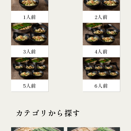
1人前
2人前
3人前
4人前
5人前
6人前
カテゴリから探す