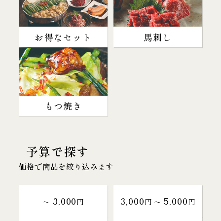
お得なセット
馬刺し
もつ焼き
予算で探す
価格で商品を絞り込みます
3,000
3,000
5,000
～
円
円 〜
円