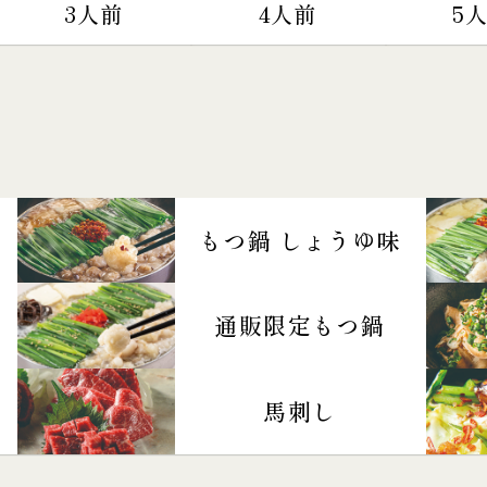
3人前
4人前
5
もつ鍋 しょうゆ味
通販限定もつ鍋
馬刺し