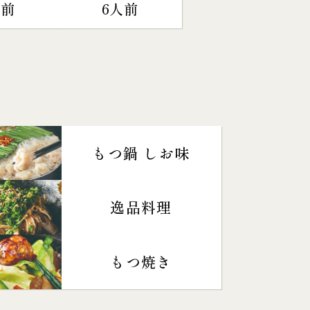
人前
6人前
もつ鍋 しお味
逸品料理
もつ焼き