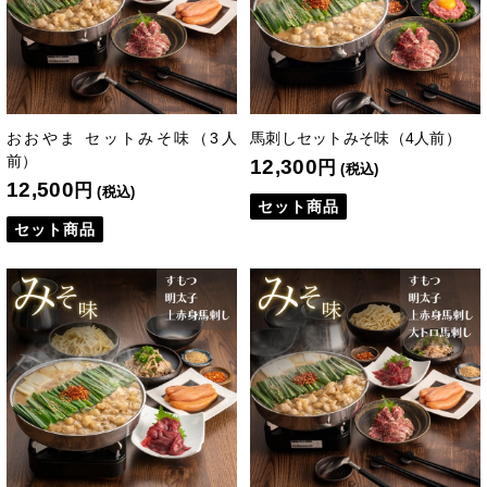
おおやま セットみそ味（3人
馬刺しセットみそ味（4人前）
前）
12,300
円
(税込)
12,500
円
(税込)
セット商品
セット商品