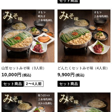
セット商品
山笠セットみそ味（3人前）
どんたくセットみそ味（4人前）
10,000
9,900
円
円
(税込)
(税込)
セット商品
2〜4人前
セット商品