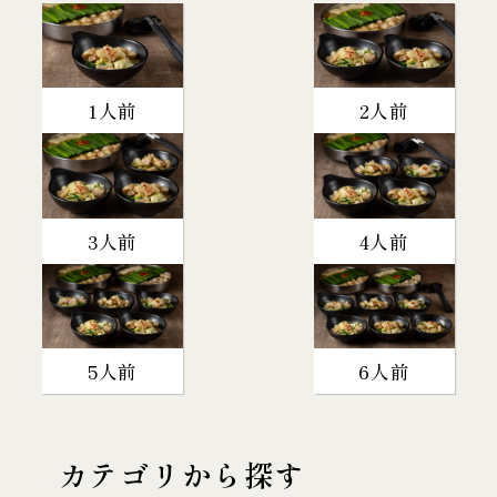
1人前
2人前
3人前
4人前
5人前
6人前
カテゴリから探す