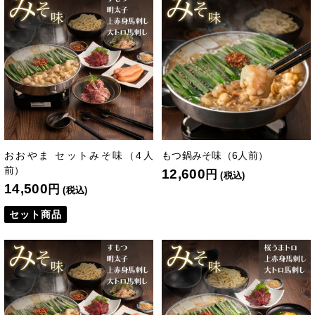
おおやま セットみそ味（4人
もつ鍋みそ味（6人前）
前）
12,600
円
(税込)
14,500
円
(税込)
セット商品