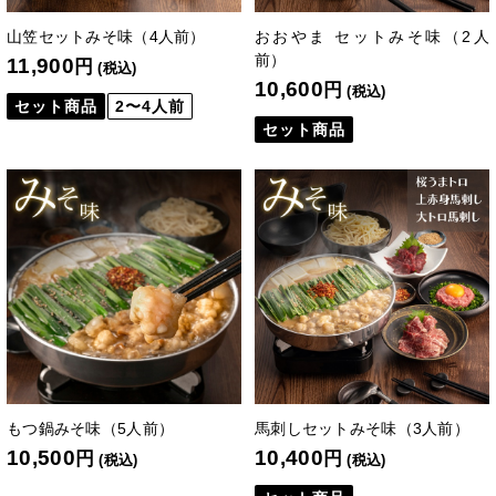
山笠セットみそ味（4人前）
おおやま セットみそ味（2人
前）
11,900
円
(税込)
10,600
円
(税込)
セット商品
2〜4人前
セット商品
もつ鍋みそ味（5人前）
馬刺しセットみそ味（3人前）
10,500
10,400
円
円
(税込)
(税込)