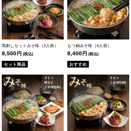
馬刺しセットみそ味（2人前）
もつ鍋みそ味（4人前）
8,500
8,400
円
円
(税込)
(税込)
セット商品
おすすめ