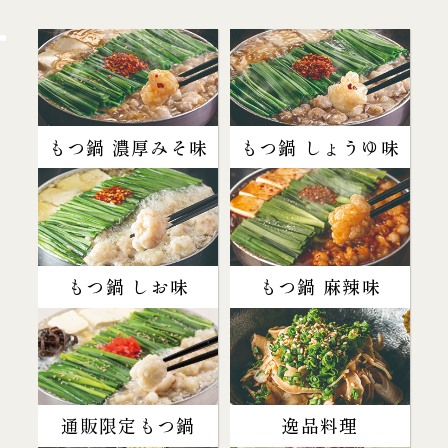
もつ鍋 濃厚みそ味
もつ鍋 しょうゆ味
もつ鍋 しお味
もつ鍋 麻辣味
通販限定もつ鍋
逸品料理