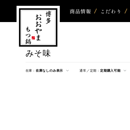
商品情報
こだわり
みそ味
在庫：
在庫なしのみ表示
通常／定期：
定期購入可能