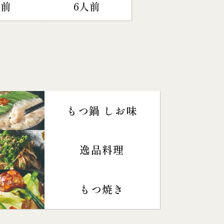
人前
6人前
もつ鍋 しお味
逸品料理
もつ焼き