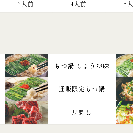
3人前
4人前
5
もつ鍋 しょうゆ味
通販限定もつ鍋
馬刺し