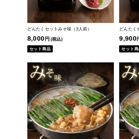
どんたくセットみそ味（3人前）
どんたく
8,000
9,900
円
(税込)
セット商品
セット商