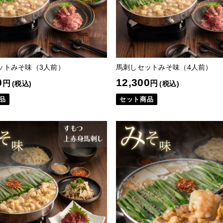
ットみそ味（3人前）
馬刺しセットみそ味（4人前）
0
12,300
円
円
(税込)
(税込)
品
セット商品