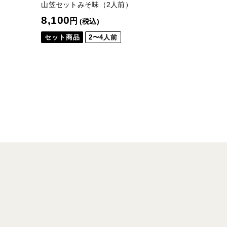
山笠セットみそ味（2人前）
8,100
円
(税込)
セット商品
2〜4人前