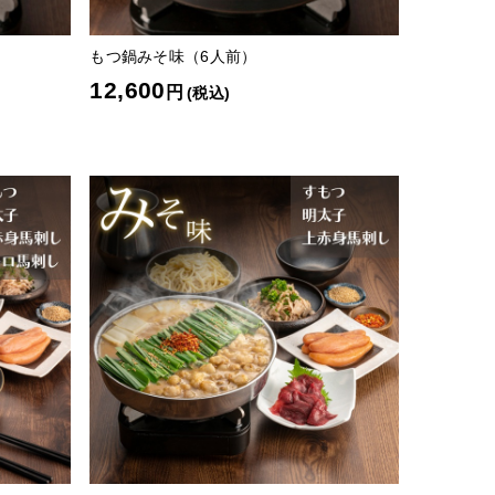
もつ鍋みそ味（6人前）
12,600
円
(税込)