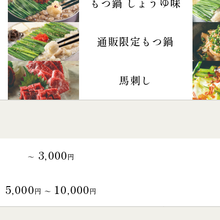
もつ鍋 しょうゆ味
通販限定もつ鍋
馬刺し
3,000
～
円
5,000
10,000
円 〜
円