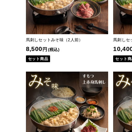
馬刺しセットみそ味（2人前）
馬刺しセ
8,500
10,40
円
(税込)
セット商品
セット商