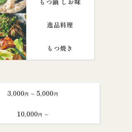
もつ鍋 しお味
逸品料理
もつ焼き
3,000
5,000
円 〜
円
10,000
円 〜