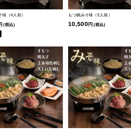
そ味（4人前）
もつ鍋みそ味（5人前）
10,500
円
円
(税込)
(税込)