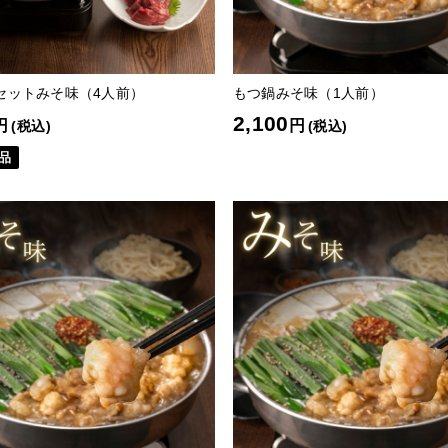
セットみそ味（4人前）
もつ鍋みそ味（1人前）
2,100
円
円
(税込)
(税込)
品