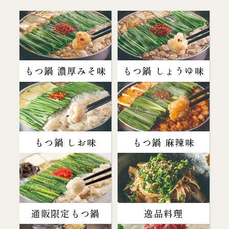
もつ鍋 濃厚みそ味
もつ鍋 しょうゆ味
もつ鍋 しお味
もつ鍋 麻辣味
通販限定もつ鍋
逸品料理