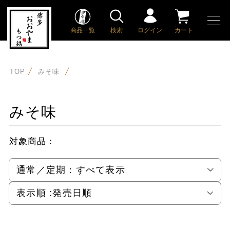
商品一覧
検索
ログイン
カート
TOP
みそ味
みそ味
対象商品：
通常／定期：
すべて表示
表示順 :
発売日順