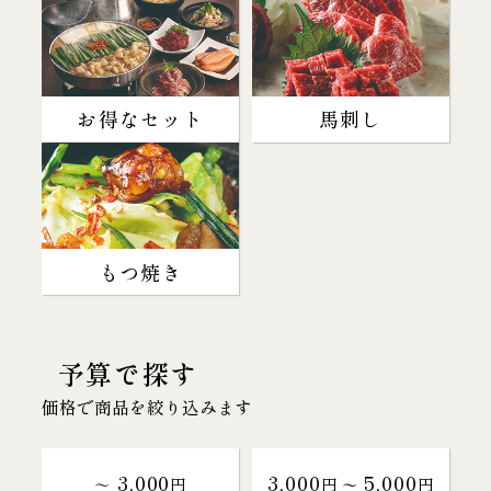
お得なセット
馬刺し
もつ焼き
予算で探す
価格で商品を絞り込みます
3,000
3,000
5,000
～
円
円 〜
円