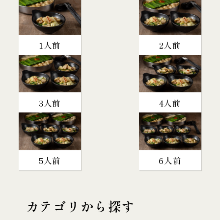
1人前
2人前
3人前
4人前
5人前
6人前
カテゴリから探す