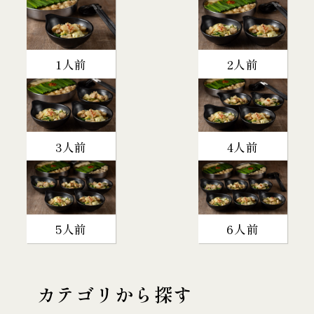
1人前
2人前
3人前
4人前
5人前
6人前
カテゴリから探す