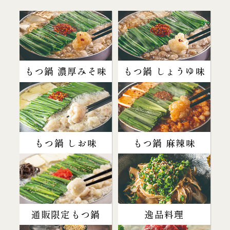
もつ鍋 濃厚みそ味
もつ鍋 しょうゆ味
もつ鍋 しお味
もつ鍋 麻辣味
通販限定もつ鍋
逸品料理