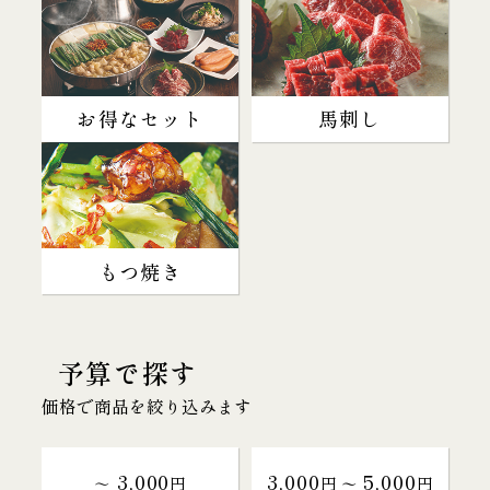
お得なセット
馬刺し
もつ焼き
予算で探す
価格で商品を絞り込みます
3,000
3,000
5,000
～
円
円 〜
円