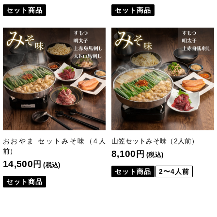
セット商品
セット商品
おおやま セットみそ味（4人
山笠セットみそ味（2人前）
前）
8,100
円
(税込)
14,500
円
(税込)
セット商品
2〜4人前
セット商品