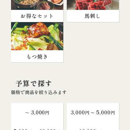
お得なセット
馬刺し
もつ焼き
予算で探す
価格で商品を絞り込みます
3,000
3,000
5,000
～
円
円 〜
円