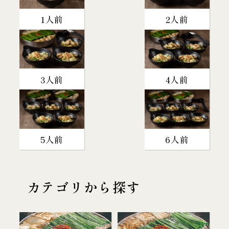
1人前
2人前
3人前
4人前
5人前
6人前
カテゴリから探す