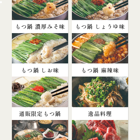
もつ鍋 濃厚みそ味
もつ鍋 しょうゆ味
もつ鍋 しお味
もつ鍋 麻辣味
通販限定もつ鍋
逸品料理