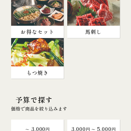
お得なセット
馬刺し
もつ焼き
予算で探す
価格で商品を絞り込みます
3,000
3,000
5,000
～
円
円 〜
円