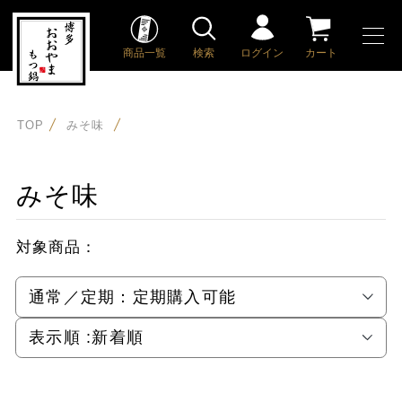
商品一覧
検索
ログイン
カート
TOP
みそ味
みそ味
対象商品：
通常／定期：
定期購入可能
表示順 :
新着順