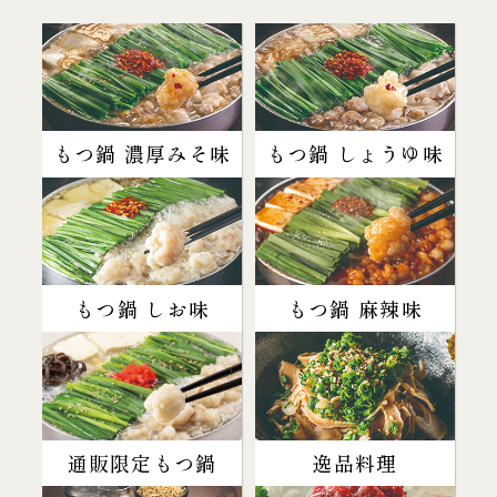
もつ鍋 濃厚みそ味
もつ鍋 しょうゆ味
もつ鍋 しお味
もつ鍋 麻辣味
通販限定もつ鍋
逸品料理