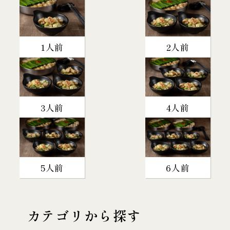
1人前
2人前
3人前
4人前
5人前
6人前
カテゴリから探す